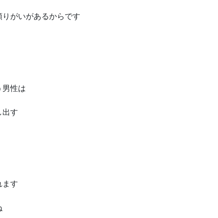
頼りがいがあるからです
う男性は
し出す
れます
ね