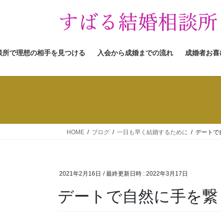
コ
ナ
ン
ビ
テ
ゲ
ン
ー
ツ
シ
談所で理想の相手を見つける
入会から成婚までの流れ
成婚者お喜
へ
ョ
ス
ン
キ
に
ッ
移
プ
動
HOME
ブログ
一日も早く結婚するために
デートで
2021年2月16日
/ 最終更新日時 :
2022年3月17日
デートで自然に手を繋