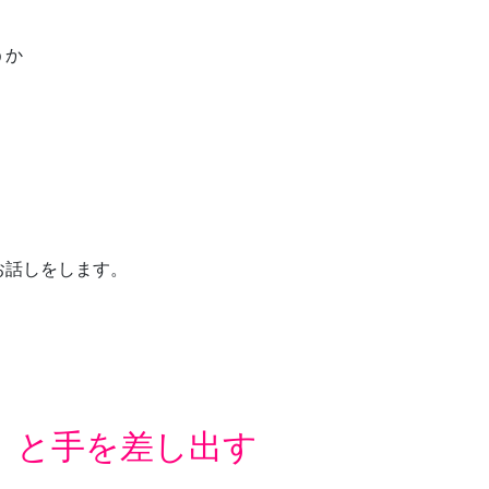
うか
お話しをします。
」と手を差し出す