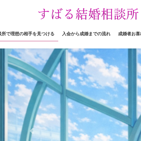
コ
ナ
ン
ビ
テ
ゲ
ン
ー
ツ
シ
談所で理想の相手を見つける
入会から成婚までの流れ
成婚者お喜
へ
ョ
ス
ン
キ
に
ッ
移
プ
動
Previous