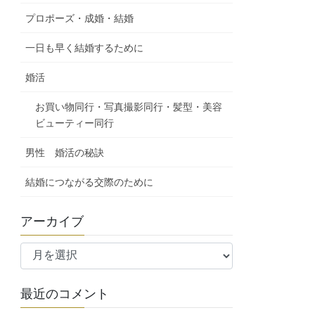
プロポーズ・成婚・結婚
一日も早く結婚するために
婚活
お買い物同行・写真撮影同行・髪型・美容
ビューティー同行
男性 婚活の秘訣
結婚につながる交際のために
アーカイブ
ア
ー
カ
最近のコメント
イ
ブ