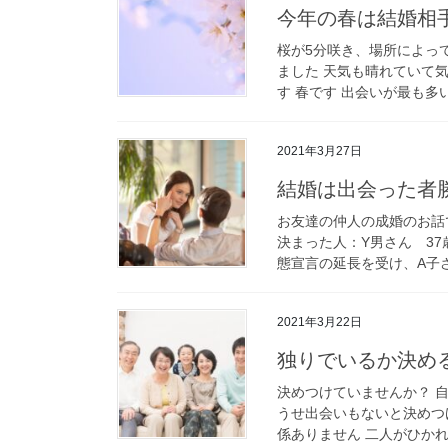
今年の春は結婚相
桜が5分咲き、場所によっ
ました 天気も晴れていて
す 春です 出会いが最も多い
2021年3月27日
結婚は出会った者
お友達の仲人の成婚のお話
決まった人：Y男さん 3
態宣言の延長を受け、A子さ
2021年3月22日
独りでいるか決め
決めつけていませんか？ 
うせ出会いもないと決めつ
係ありません 二人がひかれ