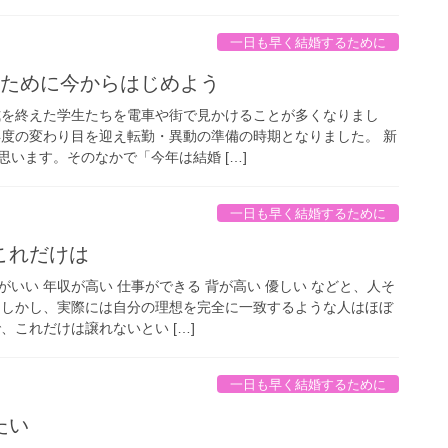
一日も早く結婚するために
のために今からはじめよう
式を終えた学生たちを電車や街で見かけることが多くなりまし
年度の変わり目を迎え転勤・異動の準備の時期となりました。 新
います。そのなかで「今年は結婚 […]
一日も早く結婚するために
これだけは
いい 年収が高い 仕事ができる 背が高い 優しい などと、人そ
 しかし、実際には自分の理想を完全に一致するような人はほぼ
、これだけは譲れないとい […]
一日も早く結婚するために
たい