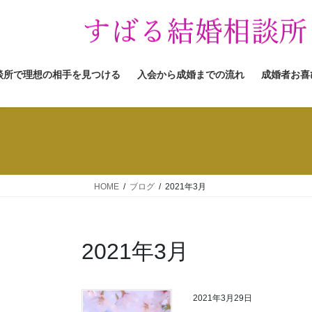
コ
ナ
ン
ビ
テ
ゲ
ン
ー
ツ
シ
談所で理想の相手を見つける
入会から成婚までの流れ
成婚者お喜
へ
ョ
ス
ン
キ
に
ッ
移
プ
動
HOME
ブログ
2021年3月
2021年3月
2021年3月29日