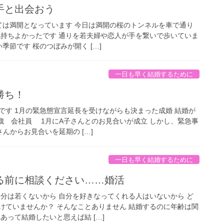
手と出会おう
ては満開となっています 今日は満開の桜のトンネルを車で通り
気持ちよかったです 通りを若夫婦や恋人が手を繋いで歩いていま
季節です 桜のつぼみが開く […]
一日も早く結婚するために
勝ち！
です 1月の緊急態宣言延長を受けながらも決まった成婚 結婚が
7歳 会社員 1月にA子さんとのお見合いが成立 しかし、緊急事
んからお見合いを延期の […]
一日も早く結婚するために
る前に相談ください……婚活
自分は若くないから 自分を好きなってくれる人はいないから ど
けていませんか？ そんなことありません 結婚するのに年齢は関
あって結婚したいと思えば結 […]