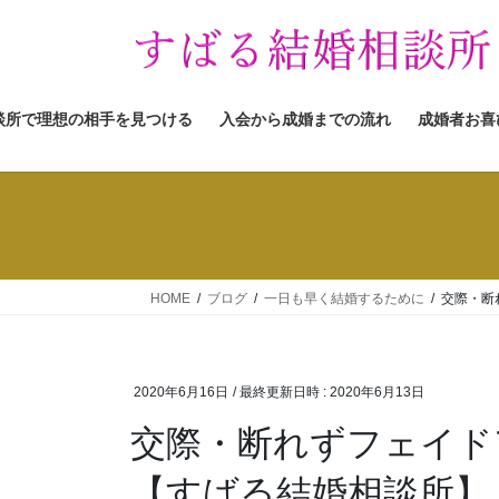
コ
ナ
ン
ビ
テ
ゲ
ン
ー
ツ
シ
談所で理想の相手を見つける
入会から成婚までの流れ
成婚者お喜
へ
ョ
ス
ン
キ
に
ッ
移
プ
動
HOME
ブログ
一日も早く結婚するために
交際・断
2020年6月16日
/ 最終更新日時 :
2020年6月13日
交際・断れずフェイド
【すばる結婚相談所】