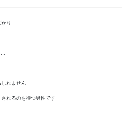
ばかり
……
もしれません
りされるのを待つ男性です