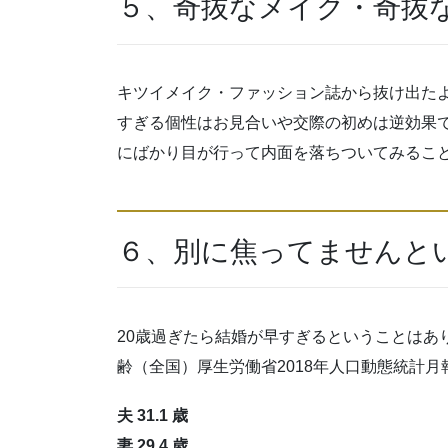
５、奇抜なメイク・奇抜
キツイメイク・ファッション誌から抜け出た
すぎる個性はお見合いや交際の初めは逆効果
にばかり目が行って内面を落ちついてみるこ
６、別に焦ってませんと
20歳過ぎたら結婚が早すぎるということはあ
齢（全国）厚生労働省2018年人口動態統計月
夫 31.1 歳
妻 29.4 歳