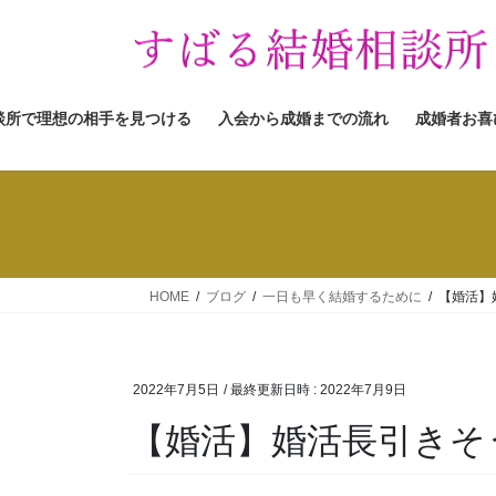
コ
ナ
ン
ビ
テ
ゲ
ン
ー
ツ
シ
談所で理想の相手を見つける
入会から成婚までの流れ
成婚者お喜
へ
ョ
ス
ン
キ
に
ッ
移
プ
動
HOME
ブログ
一日も早く結婚するために
【婚活】
2022年7月5日
/ 最終更新日時 :
2022年7月9日
【婚活】婚活長引きそ