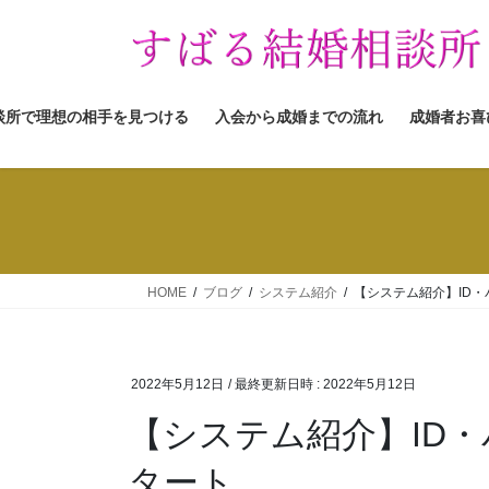
コ
ナ
ン
ビ
テ
ゲ
ン
ー
ツ
シ
談所で理想の相手を見つける
入会から成婚までの流れ
成婚者お喜
へ
ョ
ス
ン
キ
に
ッ
移
プ
動
HOME
ブログ
システム紹介
【システム紹介】ID
2022年5月12日
/ 最終更新日時 :
2022年5月12日
【システム紹介】ID
タート