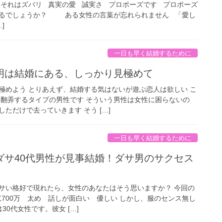
 それはズバリ 真実の愛 誠実さ プロポーズです プロポーズ
あるでしょうか？ ある女性の言葉が忘れられません 「愛し
]
一日も早く結婚するために
明は結婚にある、しっかり見極めて
極めよう とりあえず、結婚する気はないが遊ぶ恋人は欲しい こ
を翻弄するタイプの男性です そういう男性は女性に困らないの
ただけで去っていきます そう […]
一日も早く結婚するために
ダサ40代男性が見事結婚！ダサ男のサクセス
サい格好で現れたら、女性のあなたはそう思いますか？ 今回の
収700万 太め 話しが面白い 優しい しかし、服のセンス無し
0代女性です。彼女 […]