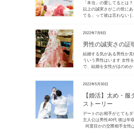
「本当」の愛してるとは？
以上の誠実さがこの世に
てる」って彼は言わない […
2022年7月8日
男性の誠実さの証
結婚する気がある男性か見
ういう男性はいます 女性
で、結婚を女性がほのめかし
2022年5月30日
【婚活】太め・服
ストーリー
デートのお相手がとてもダ
主人公は男性40代 彼は年
何度目かの交際相手女性は3