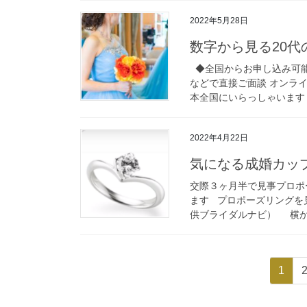
2022年5月28日
数字から見る20
◆全国からお申し込み可能
などで直接ご面談 オンラ
本全国にいらっしゃいます 
2022年4月22日
気になる成婚カッ
交際３ヶ月半で見事プロポ
ます プロポーズリングを
供ブライダルナビ） 横から
投
固
1
稿
定
ペ