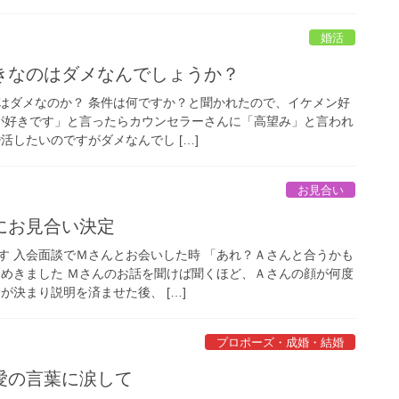
婚活
きなのはダメなんでしょうか？
はダメなのか？ 条件は何ですか？と聞かれたので、イケメン好
性が好きです」と言ったらカウンセラーさんに「高望み」と言われ
活したいのですがダメなんでし […]
お見合い
にお見合い決定
す 入会面談でＭさんとお会いした時 「あれ？Ａさんと合うかも
らめきました Ｍさんのお話を聞けば聞くほど、Ａさんの顔が何度
が決まり説明を済ませた後、 […]
プロポーズ・成婚・結婚
愛の言葉に涙して