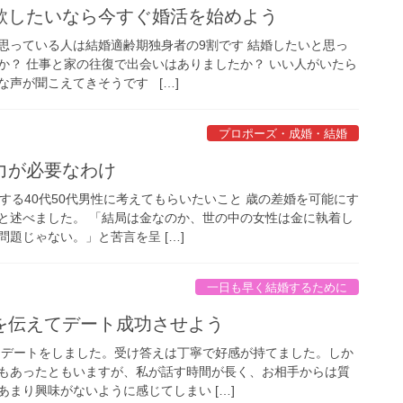
歌したいなら今すぐ婚活を始めよう
思っている人は結婚適齢期独身者の9割です 結婚したいと思っ
か？ 仕事と家の往復で出会いはありましたか？ いい人がいたら
な声が聞こえてきそうです […]
プロポーズ・成婚・結婚
力が必要なわけ
する40代50代男性に考えてもらいたいこと 歳の差婚を可能にす
と述べました。 「結局は金なのか、世の中の女性は金に執着し
題じゃない。」と苦言を呈 […]
一日も早く結婚するために
を伝えてデート成功させよう
 デートをしました。受け答えは丁寧で好感が持てました。しか
もあったともいますが、私が話す時間が長く、お相手からは質
まり興味がないように感じてしまい […]