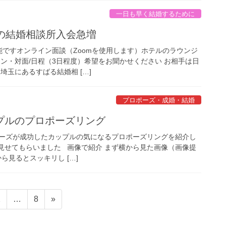
一日も早く結婚するために
代の結婚相談所入会急増
ですオンライン面談（Zoomを使用します）ホテルのラウンジ
イン・対面/日程（3日程度）希望をお聞かせください お相手は日
埼玉にあるすばる結婚相 […]
プロポーズ・成婚・結婚
プルのプロポーズリング
ーズが成功したカップルの気になるプロポーズリングを紹介し
見せてもらいました 画像で紹介 まず横から見た画像（画像提
見るとスッキリし […]
固
固
2
…
8
»
定
定
ペ
ペ