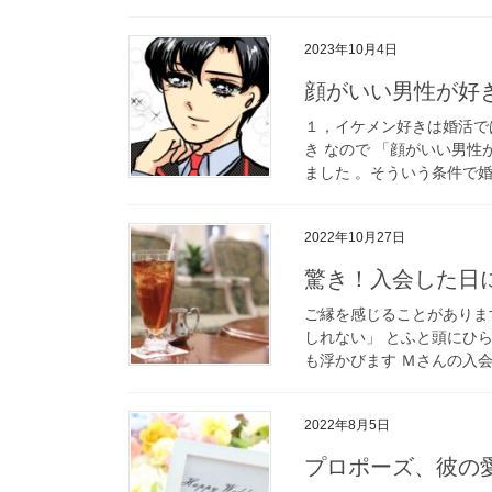
2023年10月4日
顔がいい男性が好
１，イケメン好きは婚活で
き なので 「顔がいい男
ました 。そういう条件で婚
2022年10月27日
驚き！入会した日
ご縁を感じることがありま
しれない」 とふと頭にひ
も浮かびます Ｍさんの入会
2022年8月5日
プロポーズ、彼の