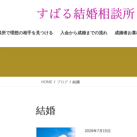
コ
ナ
ン
ビ
テ
ゲ
ン
ー
ツ
シ
談所で理想の相手を見つける
入会から成婚までの流れ
成婚者お喜
へ
ョ
ス
ン
キ
に
ッ
移
プ
動
HOME
ブログ
結婚
結婚
2026年7月15日