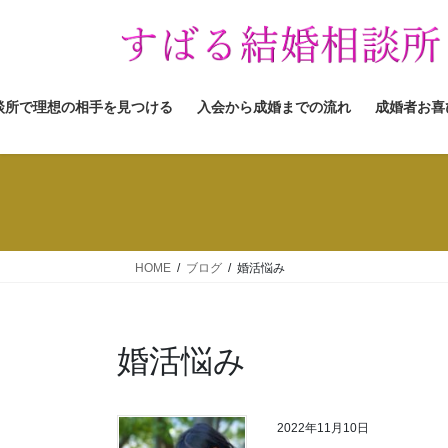
コ
ナ
ン
ビ
テ
ゲ
ン
ー
ツ
シ
談所で理想の相手を見つける
入会から成婚までの流れ
成婚者お喜
へ
ョ
ス
ン
キ
に
ッ
移
プ
動
HOME
ブログ
婚活悩み
婚活悩み
2022年11月10日